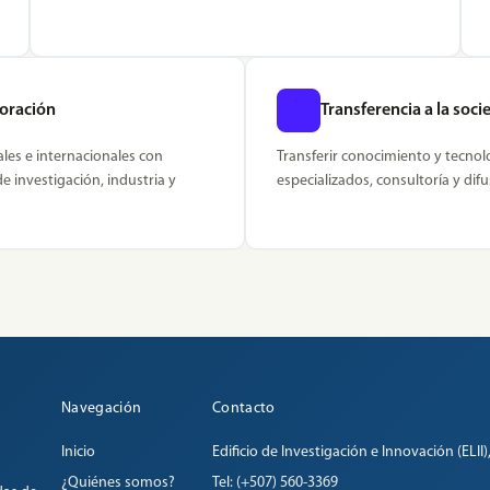
boración
Transferencia a la soc
ales e internacionales con
Transferir conocimiento y tecnol
e investigación, industria y
especializados, consultoría y difus
Navegación
Contacto
Inicio
Edificio de Investigación e Innovación (ELII),
¿Quiénes somos?
Tel: (+507) 560-3369